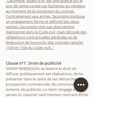
"L’acompte, quant à lui, est une avance sur le
prix de vente versée par l’acheteur au vendeur
au moment de la conclusion du contrat.
Contrairement aux arrhes, l’acompte implique
un engagement ferme et définitif des deux
parties. L’acompte n’est pas directement
mentionné dans le Code civil, mais découle des
obligations contractuelles générales et de
l’exécution de bonne foi des contrats (articles
1103 et 1104 du Code civil). "
Clause n°7 : Droit de publicité
SANDY WEBDESIGN se réserve le droit de
diffuser publiquement ses réalisations, de les
présenter dans le cadre de ses démarches de
prospection commerciale, de communication
externe, de publicité. Le client s’engage à ne
jamais s’y opposer sauf mention contraire écrite
de la part du client et acceptée par SANDY
WEBDESIGN. Le client autorise SANDY
WEBDESIGN à présenter publiquement tous les
éléments constitutifs de l’œuvre sans restriction,
y compris les éléments crées par des auteurs
tiers et inclus dans l’œuvre à sa demande